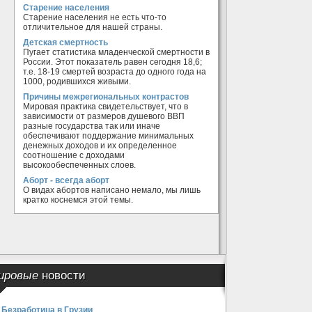
Старение населения
Старение населения не есть что-то
отличительное для нашей страны.
Детская смертность
Пугает статистика младенческой смертности в
России. Этот показатель равен сегодня 18,6;
т.е. 18-19 смертей возраста до одного года на
1000, родившихся живыми.
Причины межрегиональных контрастов
Мировая практика свидетельствует, что в
зависимости от размеров душевого ВВП
разные государства так или иначе
обеспечивают поддержание минимальных
денежных доходов и их определенное
соотношение с доходами
высокообеспеченных слоев.
Аборт - всегда аборт
О видах абортов написано немало, мы лишь
кратко коснемся этой темы.
ировые
новости
Безработица в Грузии