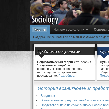
Главная
Начало социологии
Основы 
Содержание социальной политики заключается в дея
Проблема
социологии
Су
Социологическая теория
есть теория
Суть 
"социального мира"
, и
разру
социологическое познание есть
класс
институционализированное
общес
исследование.
Подробно...
Подроб
История возникновения предст
Введение
Возникновение представлений о психике в а
Представление о психике в эпоху Нового вр