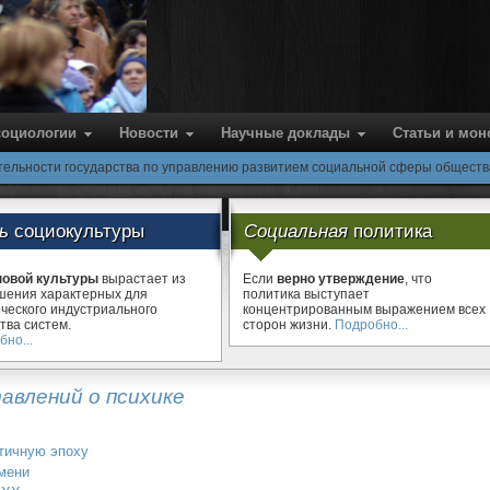
cоциологии
Новости
Научные доклады
Статьи и мо
тельности государства по управлению развитием социальной сферы обществ
ть
социокультуры
Социальная
политика
новой культуры
вырастает из
Если
верно утверждение
, что
шения характерных для
политика выступает
ического индустриального
концентрированным выражением всех
тва систем.
сторон жизни.
Подробно...
но...
авлений о психике
нтичную эпоху
емени