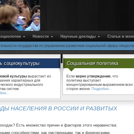
cоциологии
Новости
Научные доклады
Статьи и мо
тельности государства по управлению развитием социальной сферы обществ
ть
социокультуры
Социальная
политика
новой культуры
вырастает из
Если
верно утверждение
, что
шения характерных для
политика выступает
ического индустриального
концентрированным выражением всех
тва систем.
сторон жизни.
Подробно...
но...
ХОДЫ НАСЕЛЕНИЯ В РОССИИ И РАЗВИТЫХ
оходах? Есть множество причин и факторов этого неравенства:
ными способностями, как умственными, так и физическими.