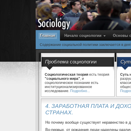
Главная
Начало социологии
Основы 
Содержание социальной политики заключается в дея
Проблема
социологии
Су
Социологическая теория
есть теория
Суть 
"социального мира"
, и
разру
социологическое познание есть
класс
институционализированное
общес
исследование.
Подробно...
Подроб
4. ЗАРАБОТНАЯ ПЛАТА И ДО
СТРАНАХ.
Но почему вообще существует неравенство в д
Во-первых, от рождения люди наделены различ