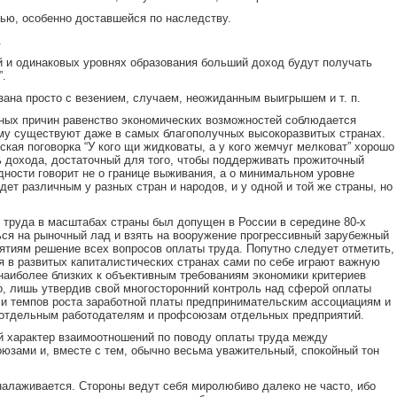
тью, особенно доставшейся по наследству.
.
й и одинаковых уровнях образования больший доход будут получать
”.
язана просто с везением, случаем, неожиданным выигрышем и т. п.
анных причин равенство экономических возможностей соблюдается
ему существуют даже в самых благополучных высокоразвитых странах.
ская поговорка “У кого щи жидковаты, а у кого жемчуг мелковат” хорошо
ь дохода, достаточный для того, чтобы поддерживать прожиточный
ности говорит не о границе выживания, а о минимальном уровне
дет различным у разных стран и народов, и у одной и той же страны, но
ы труда в масштабах страны был допущен в России в середине 80-х
ться на рыночный лад и взять на вооружение прогрессивный зарубежный
иятиям решение всех вопросов оплаты труда. Попутно следует отметить,
я в развитых капиталистических странах сами по себе играют важную
 наиболее близких к объективным требованиям экономики критериев
о, лишь утвердив свой многосторонний контроль над сферой оплаты
я и темпов роста заработной платы предпринимательским ассоциациям и
и отдельным работодателям и профсоюзам отдельных предприятий.
й характер взаимоотношений по поводу оплаты труда между
зами и, вместе с тем, обычно весьма уважительный, спокойный тон
налаживается. Стороны ведут себя миролюбиво далеко не часто, ибо