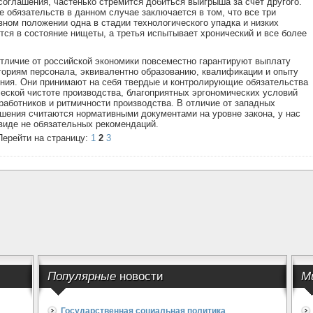
соглашения, частенько стремится добиться выигрыша за счет другого.
 обязательств в данном случае заключается в том, что все три
ном положении одна в стадии технологического упадка и низких
тся в состояние нищеты, а третья испытывает хронический и все более
отличие от российской экономики повсеместно гарантируют выплату
егориям персонала, эквивалентно образованию, квалификации и опыту
ения. Они принимают на себя твердые и контролирующие обязательства
еской чистоте производства, благоприятных эргономических условий
аботников и ритмичности производства. В отличие от западных
ашения считаются нормативными документами на уровне закона, у нас
 виде не обязательных рекомендаций.
Перейти на страницу:
1
2
3
Популярные
новости
М
Государственная социальная политика