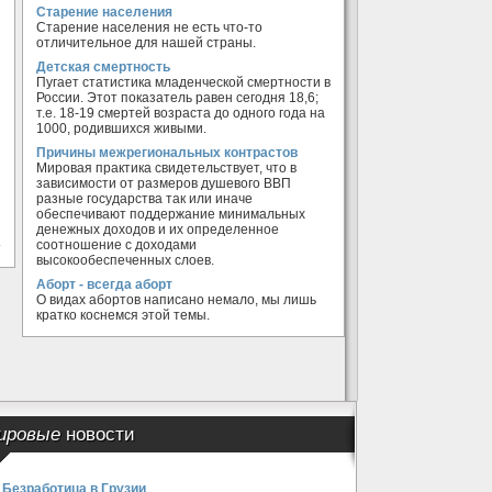
Старение населения
Старение населения не есть что-то
отличительное для нашей страны.
Детская смертность
Пугает статистика младенческой смертности в
России. Этот показатель равен сегодня 18,6;
т.е. 18-19 смертей возраста до одного года на
1000, родившихся живыми.
Причины межрегиональных контрастов
Мировая практика свидетельствует, что в
зависимости от размеров душевого ВВП
разные государства так или иначе
обеспечивают поддержание минимальных
денежных доходов и их определенное
соотношение с доходами
высокообеспеченных слоев.
Аборт - всегда аборт
О видах абортов написано немало, мы лишь
кратко коснемся этой темы.
ировые
новости
Безработица в Грузии