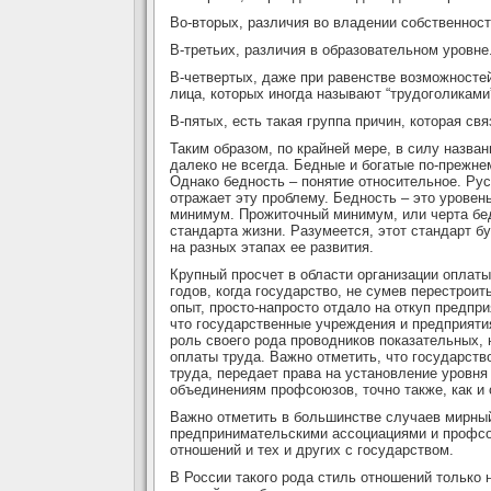
Во-вторых, различия во владении собственнос
В-третьих, различия в образовательном уровне
В-четвертых, даже при равенстве возможносте
лица, которых иногда называют “трудоголиками
В-пятых, есть такая группа причин, которая св
Таким образом, по крайней мере, в силу назв
далеко не всегда. Бедные и богатые по-прежн
Однако бедность – понятие относительное. Рус
отражает эту проблему. Бедность – это уровен
минимум. Прожиточный минимум, или черта бед
стандарта жизни. Разумеется, этот стандарт бу
на разных этапах ее развития.
Крупный просчет в области организации оплат
годов, когда государство, не сумев перестрои
опыт, просто-напросто отдало на откуп предпр
что государственные учреждения и предприяти
роль своего рода проводников показательных,
оплаты труда. Важно отметить, что государств
труда, передает права на установление уровн
объединениям профсоюзов, точно также, как 
Важно отметить в большинстве случаев мирны
предпринимательскими ассоциациями и профсою
отношений и тех и других с государством.
В России такого рода стиль отношений только 