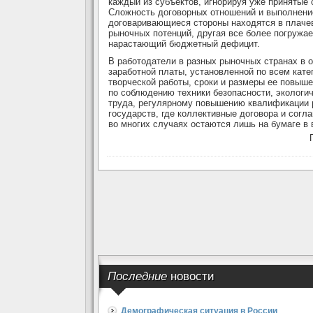
каждый из субъектов, игнорируя уже принятые 
Сложность договорных отношений и выполнение
договаривающиеся стороны находятся в плачев
рыночных потенций, другая все более погружае
нарастающий бюджетный дефицит.
В работодатели в разных рыночных странах в 
заработной платы, установленной по всем кат
творческой работы, сроки и размеры ее повыш
по соблюдению техники безопасности, экологич
труда, регулярному повышению квалификации р
государств, где коллективные договора и согл
во многих случаях остаются лишь на бумаге в
Последние
новости
Демографическая ситуация в России