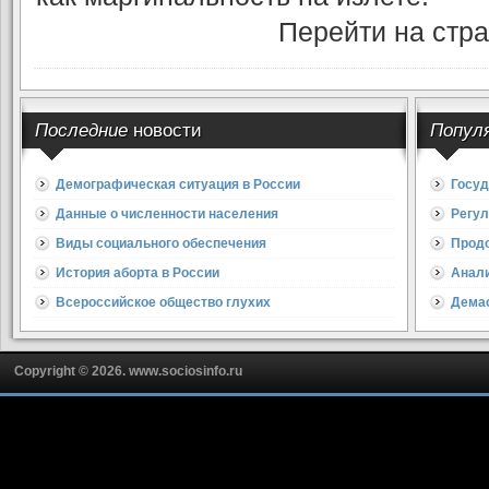
Перейти на стр
Последние
новости
Попул
Демографическая ситуация в России
Госуд
Данные о численности населения
Регул
Виды социального обеспечения
Прод
История аборта в России
Анали
Всероссийское общество глухих
Дема
Copyright © 2026. www.sociosinfo.ru