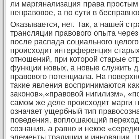
ли маргянализация права простым
ненравовое, а по сути в бесправн
Оказывается, нет. Так, а нашей ст
транс­ляции правового опыта чере
после распада соци­ального целого
происходит интерференция старых
отношений, при которой старые ст
функции новых, а новые служить 
правового потенциала. На поверх
такие явле­ния воспринимаются ка
законов»,«правовой нигилизм», «по
самом же деле происходит марги-н
означает ущербный тип правосозна
поведения, воплощающий переход
сознания, а равно и некое «серед
элементы традиции и инновации. 