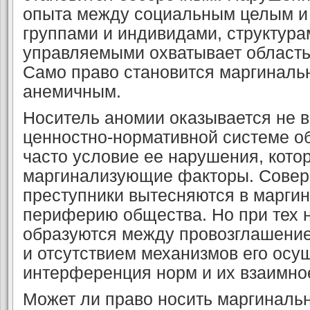
опыта между социальным целым и 
груп­пами и индивидами, структур
управляемыми охватыва­ет область
Само право становится маргиналь­
анемичным.
Носитель аномии оказывается не в
ценност­но-нормативной системе о
часто условие ее нарушения, кото
маргинализующие факторы. Со­вер
преступники вытесняются в марги
периферию общества. Но при тех н
об­разуются между провозглашени
и отсутстви­ем механизмов его осу
интерференция норм и их взаимное
Может ли право носить маргиналь