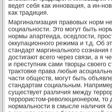
ведет себя как инновация, а ин-но
как традиция.
Маргинализация правовых норм не
социаль­ности. Это могут быть но
нормы апартеида, оседлости, прос
оккупационного режима и т.д. Об э
стандарт маргинального сознания п
достигают всего через связи, а я че
и преступник сами творцы своего с
трактовке права любые асоциальн
части обществ, могут быть объяв
стандартам социальным. Например
существует различия между терро
террористом-революционером, то 
нормально­сти в смысле наличия ба