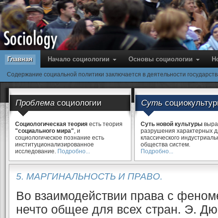
Главная
Начало социологии
Основы cоциологии
Н
Содержание социальной политики заключается в деятельности государст
Проблема
социологии
Суть
социокульту
Социологическая теория
есть теория
Суть новой культуры
выра
"социального мира"
, и
разрушения характерных 
социологическое познание есть
классического индустриаль
институционализированное
общества систем.
исследование.
Подробно...
Подробно...
5. МАРГИНАЛЬНОСТЬ И ПРАВО.
Во взаимодействии права с феном
нечто общее для всех стран. Э. Д