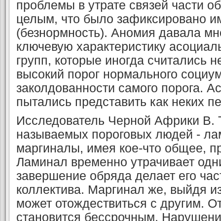
проблемы в утрате связей части о
целым, что было зафиксировано им
(безнормность). Аномия давала мн
ключевую характеристику асоциал
групп, которые иногда считались 
высокий порог нормального социум
заколдованности самого порога. 
пытались представить как неких пе
Исследователь Черной Африки В. 
называемых пороговых людей - ла
маргиналы, имея кое-что общее, п
Ламинал временно утрачивает одн
завершение обряда делает его ча
коллектива. Маргинал же, выйдя из
может отождествиться с другим. О
становится бессрочным. Нарушени