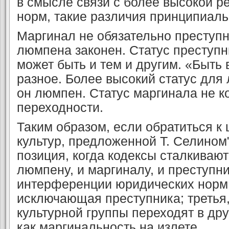
в смысле связи с более высокой р
норм, такие различия принци­пиал
Маргинал не обязательно преступн
люмпена законен. Статус преступни
может быть и тем и другим. «Быть
разное. Более высокий статус для
он люмпен. Статус маргинала не ко
переходности.
Таким образом, если обратиться к
куль­тур, предложенной Т. Селином
позиция, когда кодексы сталкивают
люмпену, и маргиналу, и преступни
интерференции юридических норм 
исключающая преступника; третья,
культурной группы переходят в др
как маргинальность на излете.