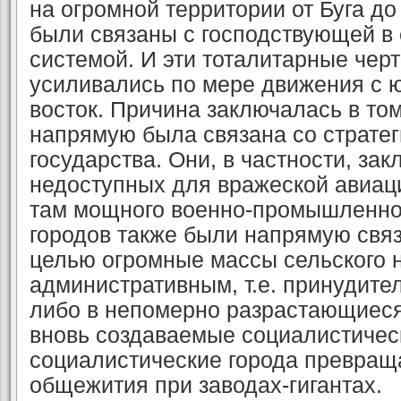
на огромной территории от Буга до
были связаны с господствующей в 
системой. И эти тоталитарные чер
усиливались по мере движения с ю
восток. Причина заключалась в том
напрямую была связана со страте
государства. Они, в частности, за
недоступных для вражеской авиации
там мощного военно-промышленног
городов также были напрямую связ
целью огром­ные массы сельского 
административным, т.е. принуди­те
либо в непомерно разрастающиеся
вновь созда­вае­мые социалистичес
социалисти­ческие города превращ
общежития при заводах-гигантах.