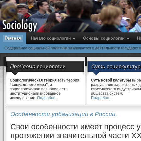
Главная
Начало социологии
Основы cоциологии
Н
Содержание социальной политики заключается в деятельности государст
Проблема
социологии
Суть
социокульту
Социологическая теория
есть теория
Суть новой культуры
выра
"социального мира"
, и
разрушения характерных 
социологическое познание есть
классического индустриаль
институционализированное
общества систем.
исследование.
Подробно...
Подробно...
Особенности урбанизации в России.
Свои особенности имеет процесс у
протяжении значительной части ХХ