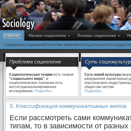
Главная
Начало социологии
Основы cоциологии
Н
Содержание социальной политики заключается в деятельности государст
Проблема
социологии
Суть
социокульту
Социологическая теория
есть теория
Суть новой культуры
выра
"социального мира"
, и
разрушения характерных 
социологическое познание есть
классического индустриаль
институционализированное
общества систем.
исследование.
Подробно...
Подробно...
5. Классификация коммуникативных актов.
Если рассмотреть сами коммуникат
типам, то в зависимости от разны