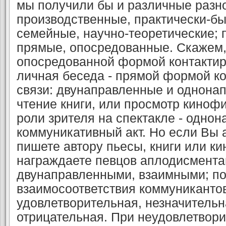
мы получили бы и различные разн
производственные, практически-б
семейные, научно-теоретические; 
прямые, опосредованные. Скажем,
опосредованной формой контактир
личная беседа - прямой формой ко
связи: двунаправленные и однона
чтение книги, или просмотр киноф
роли зрителя на спектакле - одно
коммуникативный акт. Но если Вы 
пишете автору пьесы, книги или к
награждаете певцов аплодисментам
двунаправленными, взаимными; по
взаимосоответствия коммуникантов
удовлетворительная, незначительн
отрицательная. При неудовлетвор